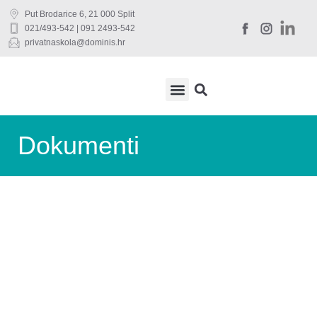
Put Brodarice 6, 21 000 Split
021/493-542 | 091 2493-542
privatnaskola@dominis.hr
DRŽAVNA MATURA
UČENIČKI SERVIS
Dokumenti