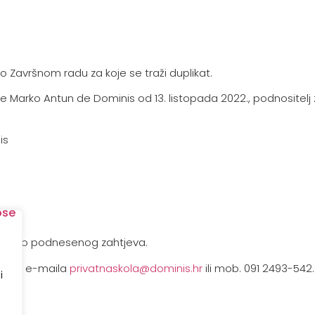
ba o Završnom radu za koje se traži duplikat.
e Marko Antun de Dominis od 13. listopada 2022., podnositelj
is
 uredno podnesenog zahtjeva.
putem e-maila
privatnaskola@dominis.hr
ili mob. 091 2493-542.
i