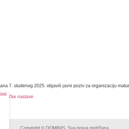
a 7. studenog 2025. objavili javni poziv za organizaciju matur
čioničke nastave
Copyright © DOMINIS. Sva prava pridržana