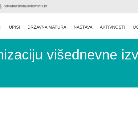
privatnaskola@dominis.hr
I
UPISI
DRŽAVNA MATURA
NASTAVA
AKTIVNOSTI
UČ
nizaciju višednevne iz