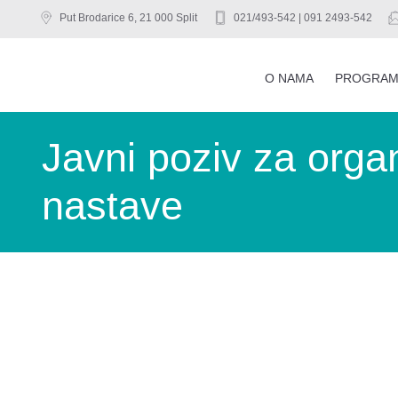
Put Brodarice 6, 21 000 Split
021/493-542 | 091 2493-542
O NAMA
PROGRAM
Javni poziv za orga
nastave