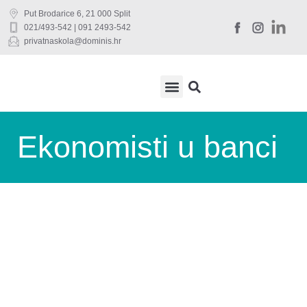
Put Brodarice 6, 21 000 Split
021/493-542 | 091 2493-542
privatnaskola@dominis.hr
DRŽAVNA MATURA
UČENIČKI SERVIS
Ekonomisti u banci