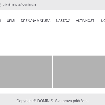
privatnaskola@dominis.hr
I
UPISI
DRŽAVNA MATURA
NASTAVA
AKTIVNOSTI
UČ
Copyright © DOMINIS. Sva prava pridržana