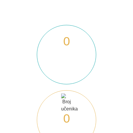
Naša škola u brojkama
0
Godina
osnutka
0
Broj
učenika