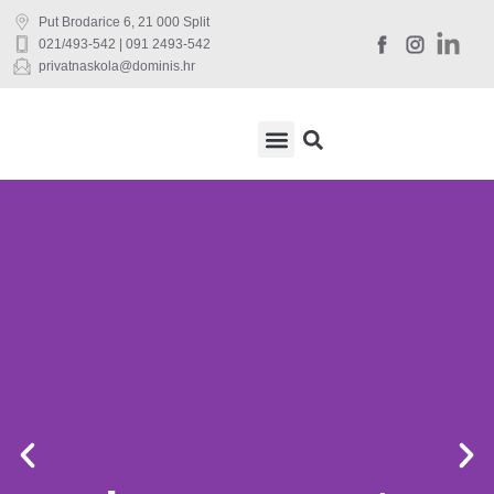
Put Brodarice 6, 21 000 Split
021/493-542 | 091 2493-542
privatnaskola@dominis.hr
DRŽAVNA MATURA
UČENIČKI SERVIS